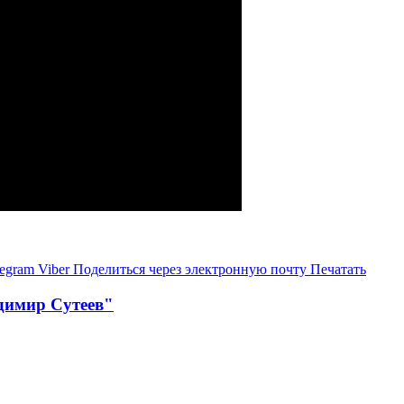
legram
Viber
Поделиться через электронную почту
Печатать
димир Сутеев"