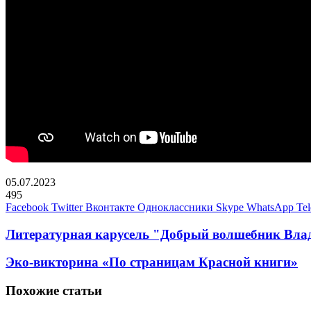
05.07.2023
495
Facebook
Twitter
Вконтакте
Одноклассники
Skype
WhatsApp
Te
Литературная карусель "Добрый волшебник Вла
Эко-викторина «По страницам Красной книги»
Похожие статьи