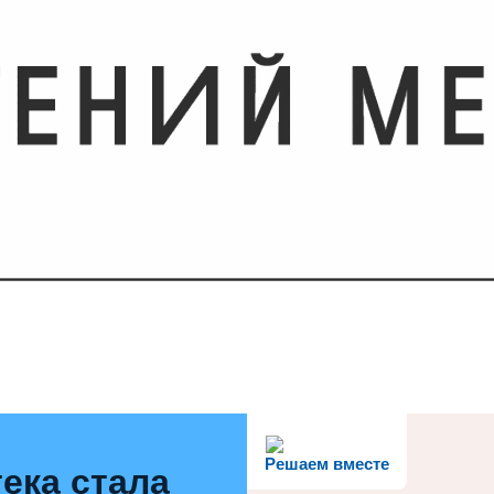
Решаем вместе
ека стала