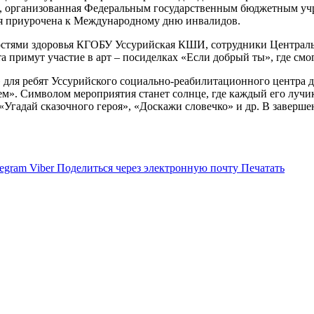
х», организованная Федеральным государственным бюджетным уч
я приурочена к Международному дню инвалидов.
ностями здоровья КГОБУ Уссурийская КШИ, сотрудники Централь
 примут участие в арт – посиделках «Если добрый ты», где смо
х» для ребят Уссурийского социально-реабилитационного центра
». Символом мероприятия станет солнце, где каждый его лучик 
«Угадай сказочного героя», «Доскажи словечко» и др. В заверш
legram
Viber
Поделиться через электронную почту
Печатать