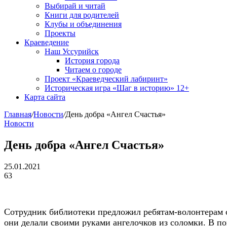
Выбирай и читай
Книги для родителей
Клубы и объединения
Проекты
Краеведение
Наш Уссурийск
История города
Читаем о городе
Проект «Краеведческий лабиринт»
Историческая игра «Шаг в историю» 12+
Карта сайта
Главная
/
Новости
/
День добра «Ангел Счастья»
Новости
День добра «Ангел Счастья»
25.01.2021
63
Сотрудник библиотеки предложил ребятам-волонтерам о
они делали своими руками ангелочков из соломки. В по