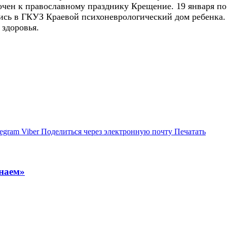
рочен к православному празднику Крещение. 19 января п
ись в ГКУЗ Краевой психоневрологический дом ребенка.
 и здоровья.
legram
Viber
Поделиться через электронную почту
Печатать
знаем»