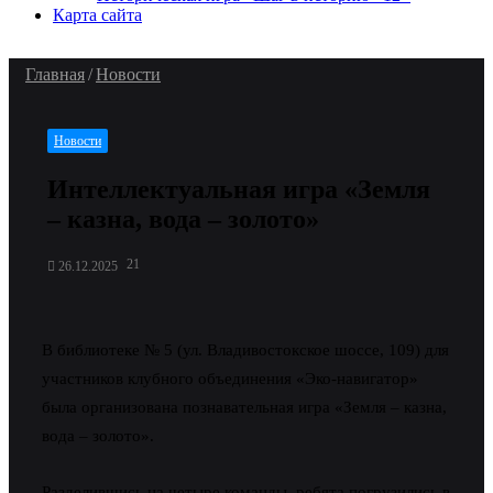
Карта сайта
Главная
/
Новости
Новости
Интеллектуальная игра «Земля
– казна, вода – золото»
21
26.12.2025
В библиотеке № 5 (ул. Владивостокское шоссе, 109) для
участников клубного объединения «Эко-навигатор»
была организована познавательная игра «Земля – казна,
вода – золото».
Разделившись на четыре команды, ребята погрузились в