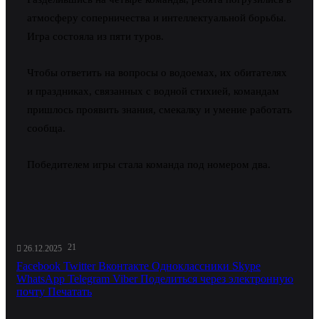
атмосферу соперничества и интеллектуальной борьбы.
Игра состояла из пяти туров.
Чтобы ответить на вопросы о водоемах, их обитателях
и праздниках, связанных с водной стихией, командам
пришлось проявить знания, смекалку и умение работать
сообща.
Победителем игры стала команда под номером два.
21
26.12.2025
Facebook
Twitter
Вконтакте
Одноклассники
Skype
WhatsApp
Telegram
Viber
Поделиться через электронную
почту
Печатать