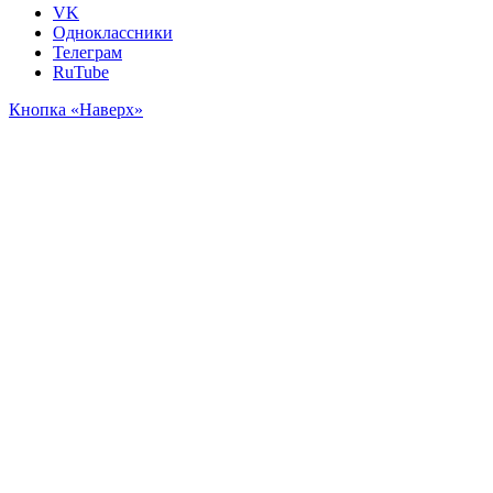
VK
Одноклассники
Телеграм
RuTube
Кнопка «Наверх»