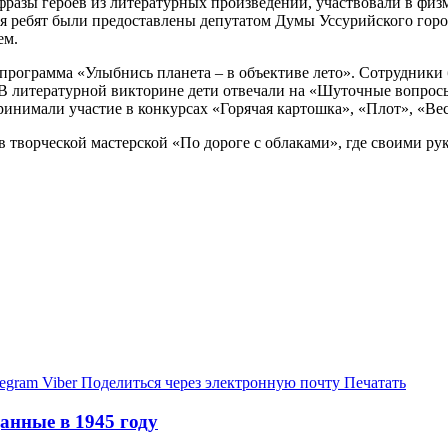
 фразы героев из литературных произведений, участвовали в физ
ля ребят были предоставлены депутатом Думы Уссурийского гор
ем.
рограмма «Улыбнись планета – в объективе лето». Сотрудники б
В литературной викторине дети отвечали на «Шуточные вопросы
инимали участие в конкурсах «Горячая картошка», «Плот», «Весе
 творческой мастерской «По дороге с облаками», где своими ру
legram
Viber
Поделиться через электронную почту
Печатать
анные в 1945 году