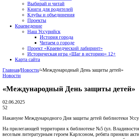
Выбирай и читай
Книги для родителей
Клубы и объединения
Проекты
Краеведение
Наш Уссурийск
История города
Читаем о городе
Проект «Краеведческий лабиринт»
Историческая игра «Шаг в историю» 12+
Карта сайта
Главная
/
Новости
/
«Международный День защиты детей»
Новости
«Международный День защиты детей»
02.06.2025
52
Накануне Международного Дня защиты детей библиотеки Уссур
На прилегающей территории к библиотеке №5 (ул. Владивостокс
веселым литературным героем Карлсоном, ребята приняли акти