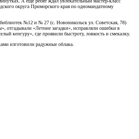
минутках. А еще ребят ждал увлекательный мастер-класс
одского округа Приморского края по одномандатному
иблиотек №12 и № 27 (с. Новоникольск ул. Советская, 78)
», отгадывали «Летние загадки», исправляли ошибки в
лый кенгуру», где проявили быстроту, ловкость и смекалку.
ками изготовили радужные облака.