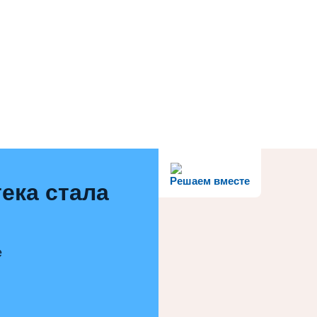
Решаем вместе
ека стала
е