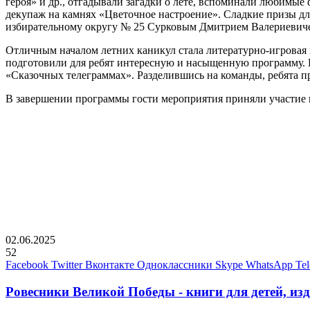
героя» и др., отгадывали загадки о лете, вспоминали любимые
декупаж на камнях «Цветочное настроение». Сладкие призы д
избирательному округу № 25 Сурковым Дмитрием Валериевич
Отличным началом летних каникул стала литературно-игровая п
подготовили для ребят интересную и насыщенную программу. 
«Сказочных телеграммах». Разделившись на команды, ребята пр
В завершении программы гости мероприятия приняли участие в
02.06.2025
52
Facebook
Twitter
Вконтакте
Одноклассники
Skype
WhatsApp
Te
Ровесники Великой Победы - книги для детей, изд