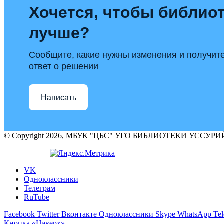
Хочется, чтобы библиот
лучше?
Сообщите, какие нужны изменения и получит
ответ о решении
Написать
© Copyright 2026, МБУК "ЦБС" УГО БИБЛИОТЕКИ УССУ
VK
Одноклассники
Телеграм
RuTube
Facebook
Twitter
Вконтакте
Одноклассники
Skype
WhatsApp
Te
Кнопка «Наверх»