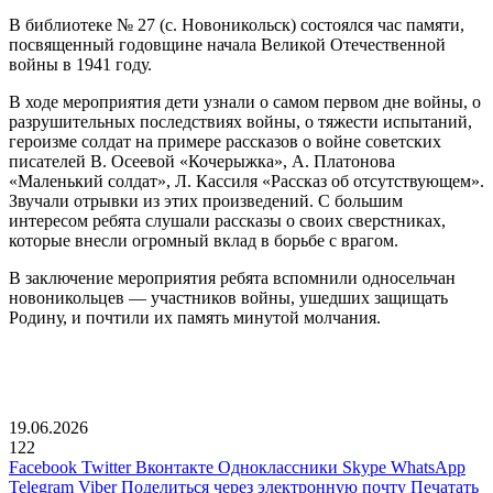
В библиотеке № 27 (с. Новоникольск) состоялся час памяти,
посвященный годовщине начала Великой Отечественной
войны в 1941 году.
В ходе мероприятия дети узнали о самом первом дне войны, о
разрушительных последствиях войны, о тяжести испытаний,
героизме солдат на примере рассказов о войне советских
писателей В. Осеевой «Кочерыжка», А. Платонова
«Маленький солдат», Л. Кассиля «Рассказ об отсутствующем».
Звучали отрывки из этих произведений. С большим
интересом ребята слушали рассказы о своих сверстниках,
которые внесли огромный вклад в борьбе с врагом.
В заключение мероприятия ребята вспомнили односельчан
новоникольцев — участников войны, ушедших защищать
Родину, и почтили их память минутой молчания.
19.06.2026
122
Facebook
Twitter
Вконтакте
Одноклассники
Skype
WhatsApp
Telegram
Viber
Поделиться через электронную почту
Печатать