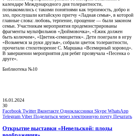
календаре Международного дня толерантности,
познакомились с такими понятиями как терпимость, добро и
зло, прослушали китайскую притчу «Ладная семья», в которой
главные слова: любовь, терпение, прощение — были законом
семьи. Участникам мероприятия продемонстрированы
фрагменты мультфильмов «Дюймовочка», «Ежик должен
быть колючим», «Цветик-семицветик». Дети поиграли в игру
«Возьмемся за руки друзья», собрали цветок толерантности,
прочитали стихотворение С. Маршака «Всемирный хоровод».
В завершении мероприятия для ребят прозвучала «Песенка о
друге».
Библиотека №10
16.01.2024
30
Facebook
Twitter
Вконтакте
Одноклассники
Skype
WhatsApp
Telegram
Viber
Поделиться через электронную почту
Печатать
Открытие выставки «Невельской: плоды
воображения»