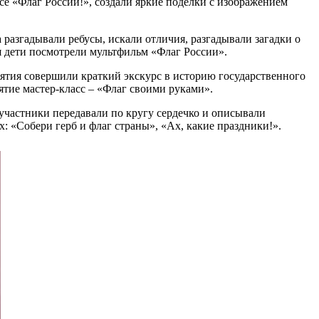
ссе «Флаг России!», создали яркие поделки с изображением
 разгадывали ребусы, искали отличия, разгадывали загадки о
я дети посмотрели мультфильм «Флаг России».
иятия совершили краткий экскурс в историю государственного
ятие мастер-класс – «Флаг своими руками».
частники передавали по кругу сердечко и описывали
: «Собери герб и флаг страны», «Ах, какие праздники!».