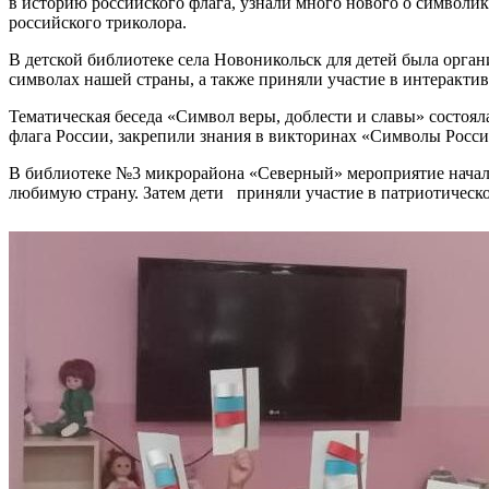
в историю российского флага, узнали много нового о символик
российского триколора.
В детской библиотеке села Новоникольск для детей была орган
символах нашей страны, а также приняли участие в интеракт
Тематическая беседа «Символ веры, доблести и славы» состоя
флага России, закрепили знания в викторинах «Символы Росси
В библиотеке №3 микрорайона «Северный» мероприятие начало
любимую страну. Затем дети приняли участие в патриотической