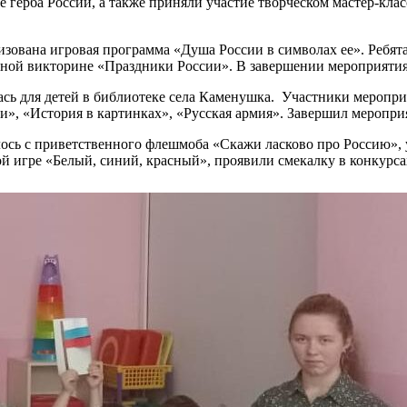
е герба России, а также приняли участие творческом мастер-кла
изована игровая программа «Душа России в символах ее». Ребята
ивной викторине «Праздники России». В завершении мероприяти
лась для детей в библиотеке села Каменушка. Участники меропр
и», «История в картинках», «Русская армия». Завершил меропри
сь с приветственного флешмоба «Скажи ласково про Россию», у
 игре «Белый, синий, красный», проявили смекалку в конкурсах