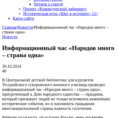
Читаем о городе
Проект «Краеведческий лабиринт»
Историческая игра «Шаг в историю» 12+
Карта сайта
Главная
/
Новости
/
Информационный час «Народов много –
страна одна»
Новости
Информационный час «Народов много
– страна одна»
30.10.2024
40
В Центральной детской библиотеке для курсантов
Уссурийского суворовского военного училища проведен
информационный час «Народов много – страна одна»,
приуроченный к Дню народного единства — праздник,
который призывает людей не только вспомнить важнейшие
исторические события, но и напомнить гражданам
многонациональной страны важность сплочения.
Ребятам рассказали, об истории России, чему посвящён