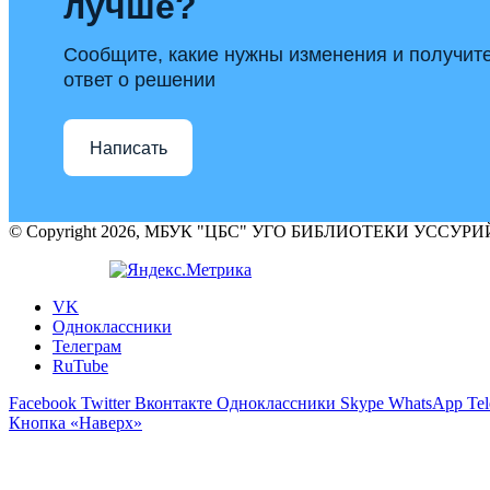
лучше?
Сообщите, какие нужны изменения и получит
ответ о решении
Написать
© Copyright 2026, МБУК "ЦБС" УГО БИБЛИОТЕКИ УССУ
VK
Одноклассники
Телеграм
RuTube
Facebook
Twitter
Вконтакте
Одноклассники
Skype
WhatsApp
Te
Кнопка «Наверх»