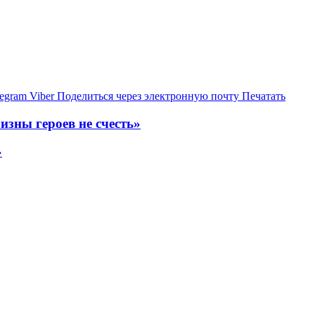
legram
Viber
Поделиться через электронную почту
Печатать
зны героев не счесть»
»