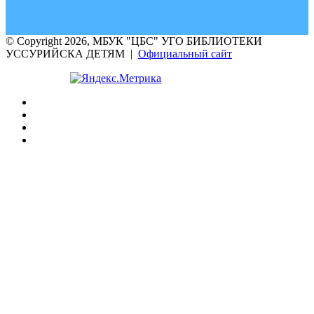
© Copyright 2026, МБУК "ЦБС" УГО БИБЛИОТЕКИ
УССУРИЙСКА ДЕТЯМ |
Официальный сайт
VK
Одноклассники
Телеграм
RuTube
Facebook
Twitter
Вконтакте
Одноклассники
Skype
WhatsApp
Telegram
Кнопка
«Наверх»