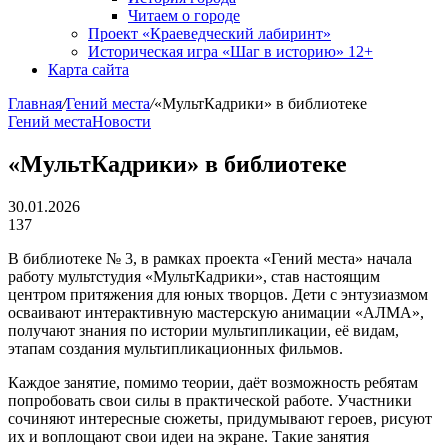
Читаем о городе
Проект «Краеведческий лабиринт»
Историческая игра «Шаг в историю» 12+
Карта сайта
Главная
/
Гений места
/
«МультКадрики» в библиотеке
Гений места
Новости
«МультКадрики» в библиотеке
30.01.2026
137
В библиотеке № 3, в рамках проекта «Гений места» начала
работу мультстудия «МультКадрики», став настоящим
центром притяжения для юных творцов. Дети с энтузиазмом
осваивают интерактивную мастерскую анимации «АЛМА»,
получают знания по истории мультипликации, её видам,
этапам создания мультипликационных фильмов.
Каждое занятие, помимо теории, даёт возможность ребятам
попробовать свои силы в практической работе. Участники
сочиняют интересные сюжеты, придумывают героев, рисуют
их и воплощают свои идеи на экране. Такие занятия