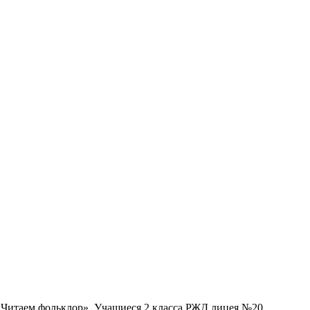
 Читаем фольклор». Учащиеся 2 класса РЖД лицея №20