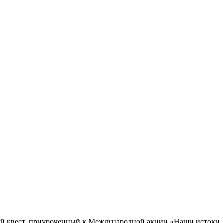
ый квест, приуроченный к Международной акции «Наши истоки.