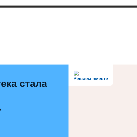
Решаем вместе
ека стала
е