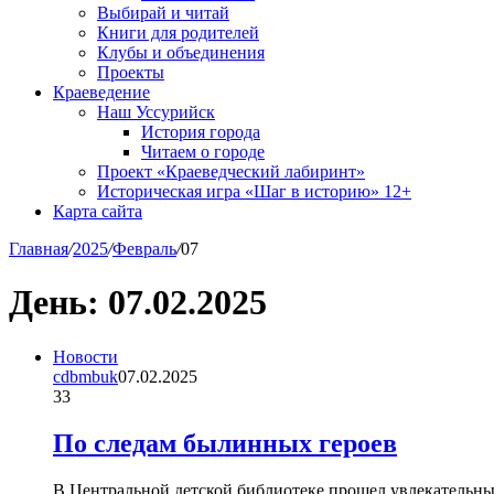
Выбирай и читай
Книги для родителей
Клубы и объединения
Проекты
Краеведение
Наш Уссурийск
История города
Читаем о городе
Проект «Краеведческий лабиринт»
Историческая игра «Шаг в историю» 12+
Карта сайта
Главная
/
2025
/
Февраль
/
07
День:
07.02.2025
Новости
cdbmbuk
07.02.2025
33
По следам былинных героев
В Центральной детской библиотеке прошел увлекательн